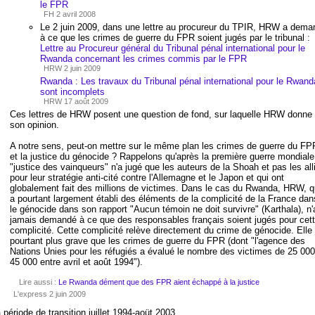
le FPR
FH 2 avril 2008
Le 2 juin 2009, dans une lettre au procureur du TPIR, HRW a dema
à ce que les crimes de guerre du FPR soient jugés par le tribunal :
Lettre au Procureur général du Tribunal pénal international pour le
Rwanda concernant les crimes commis par le FPR
HRW 2 juin 2009
Rwanda : Les travaux du Tribunal pénal international pour le Rwand
sont incomplets
HRW 17 août 2009
Ces lettres de HRW posent une question de fond, sur laquelle HRW donne
son opinion.
A notre sens, peut-on mettre sur le même plan les crimes de guerre du FP
et la justice du génocide ? Rappelons qu'après la première guerre mondiale,
"justice des vainqueurs" n'a jugé que les auteurs de la Shoah et pas les all
pour leur stratégie anti-cité contre l'Allemagne et le Japon et qui ont
globalement fait des millions de victimes. Dans le cas du Rwanda, HRW, q
a pourtant largement établi des éléments de la complicité de la France dan
le génocide dans son rapport "Aucun témoin ne doit survivre" (Karthala), n'
jamais demandé à ce que des responsables français soient jugés pour cet
complicité. Cette complicité relève directement du crime de génocide. Elle
pourtant plus grave que les crimes de guerre du FPR (dont "l'agence des
Nations Unies pour les réfugiés a évalué le nombre des victimes de 25 000
45 000 entre avril et août 1994").
Lire aussi :
Le Rwanda dément que des FPR aient échappé à la justice
L'express 2 juin 2009
 période de transition juillet 1994-aoüt 2003