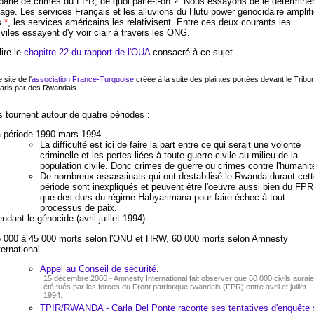
arle de crimes du FPR, de quoi parle-t-on ? Nous essayons de le détermine
page. Les services Français et les alluvions du Hutu power génocidaire amplifi
s
*
, les services américains les relativisent. Entre ces deux courants les
iviles essayent d'y voir clair à travers les ONG.
ire le
chapitre 22 du rapport de l'OUA
consacré à ce sujet.
 site de l'
association France-Turquoise
créée à la suite des plaintes portées devant le Tribu
aris par des Rwandais.
 tournent autour de quatre périodes :
 période 1990-mars 1994
La difficulté est ici de faire la part entre ce qui serait une volonté
criminelle et les pertes liées à toute guerre civile au milieu de la
population civile. Donc crimes de guerre ou crimes contre l'humanit
De nombreux assassinats qui ont destabilisé le Rwanda durant cett
période sont inexpliqués et peuvent être l'oeuvre aussi bien du FPR
que des durs du régime Habyarimana pour faire échec à tout
processus de paix.
ndant le génocide (avril-juillet 1994)
 000 à 45 000 morts selon l'ONU et HRW, 60 000 morts selon Amnesty
ternational
Appel au Conseil de sécurité
.
15 décembre 2006 - Amnesty International fait observer que 60 000 civils auraie
été tués par les forces du Front patriotique rwandais (FPR) entre avril et juillet
1994.
TPIR/RWANDA - Carla Del Ponte raconte ses tentatives d'enquête 