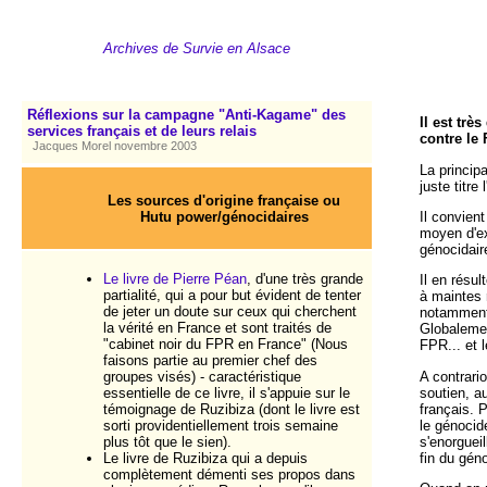
Archives de Survie en Alsace
Réflexions sur la campagne "Anti-Kagame" des
Il est trè
services français et de leurs relais
contre le
Jacques Morel novembre 2003
La princip
juste titre
Les sources d'origine française ou
Hutu power/génocidaires
Il convien
moyen d'ex
génocidaire
Le livre de Pierre Péan
, d'une très grande
Il en résu
partialité, qui a pour but évident de tenter
à maintes 
de jeter un doute sur ceux qui cherchent
notamment 
la vérité en France et sont traités de
Globalemen
"cabinet noir du FPR en France" (Nous
FPR... et 
faisons partie au premier chef des
A contrari
groupes visés) - caractéristique
soutien, a
essentielle de ce livre, il s'appuie sur le
français. 
témoignage de Ruzibiza (dont le livre est
le génocid
sorti providentiellement trois semaine
s'enorgueil
plus tôt que le sien).
fin du gén
Le livre de Ruzibiza qui a depuis
complètement démenti ses propos dans