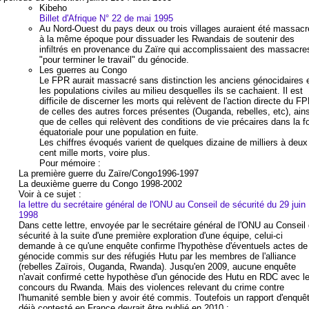
Kibeho
Billet d'Afrique N° 22 de mai 1995
Au Nord-Ouest du pays deux ou trois villages auraient été massacr
à la même époque pour dissuader les Rwandais de soutenir des
infiltrés en provenance du Zaïre qui accomplissaient des massacre
"pour terminer le travail" du génocide.
Les guerres au Congo
Le FPR aurait massacré sans distinction les anciens génocidaires 
les populations civiles au milieu desquelles ils se cachaient. Il est
difficile de discerner les morts qui relèvent de l'action directe du FP
de celles des autres forces présentes (Ouganda, rebelles, etc), ains
que de celles qui relèvent des conditions de vie précaires dans la fo
équatoriale pour une population en fuite.
Les chiffres évoqués varient de quelques dizaine de milliers à deux
cent mille morts, voire plus.
Pour mémoire :
La première guerre du Zaïre/Congo1996-1997
La deuxième guerre du Congo 1998-2002
Voir à ce sujet :
la lettre du secrétaire général de l'ONU au Conseil de sécurité du 29 juin
1998
Dans cette lettre, envoyée par le secrétaire général de l'ONU au Conseil
sécurité à la suite d'une première exploration d'une équipe, celui-ci
demande à ce qu'une enquête confirme l'hypothèse d'éventuels actes de
génocide commis sur des réfugiés Hutu par les membres de l'alliance
(rebelles Zaïrois, Ouganda, Rwanda). Jusqu'en 2009, aucune enquête
n'avait confirmé cette hypothèse d'un génocide des Hutu en RDC avec l
concours du Rwanda. Mais des violences relevant du crime contre
l'humanité semble bien y avoir été commis. Toutefois un rapport d'enquê
déjà contesté en France devrait être publié en 2010 :