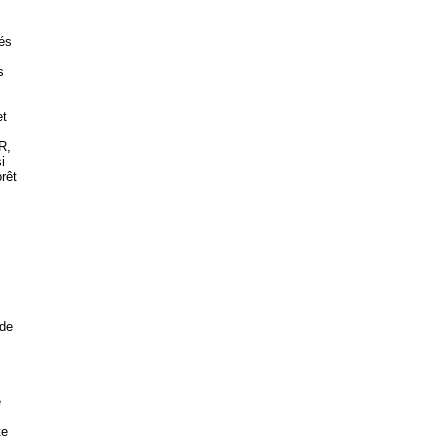
és
s
et
R,
i
rêt
 de
e
te