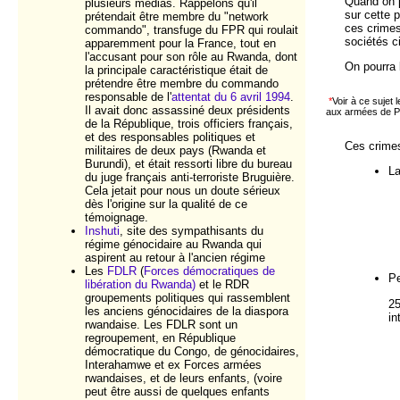
Quand on p
plusieurs médias. Rappelons qu'il
sur cette 
prétendait être membre du "network
ces crime
commando", transfuge du FPR qui roulait
sociétés c
apparemment pour la France, tout en
l'accusant pour son rôle au Rwanda, dont
On pourra l
la principale caractéristique était de
prétendre être membre du commando
responsable de l'
attentat du 6 avril 1994
.
*
Voir à ce sujet le
Il avait donc assassiné deux présidents
aux armées de P
de la République, trois officiers français,
et des responsables politiques et
Ces crimes
militaires de deux pays (Rwanda et
Burundi), et était ressorti libre du bureau
La
du juge français anti-terroriste Bruguière.
Cela jetait pour nous un doute sérieux
dès l'origine sur la qualité de ce
témoignage.
Inshuti
, site des sympathisants du
régime génocidaire au Rwanda qui
aspirent au retour à l'ancien régime
Les
FDLR
(
Forces démocratiques de
Pe
libération du Rwanda)
et le RDR
groupements politiques qui rassemblent
25
les anciens génocidaires de la diaspora
in
rwandaise. Les FDLR sont un
regroupement, en République
démocratique du Congo, de génocidaires,
Interahamwe et ex Forces armées
rwandaises, et de leurs enfants, (voire
peut être aussi de quelques enfants