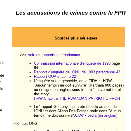
Les accusations de crimes contre le FPR
Sources plus sérieuses
>>>
Voir les rapports internationaux
les
Commission internationale d'enquête de 1993
page
64
Rapport d'enquête de l'ONU de 1993 paragraphe 43
été
Rapport OUA chapitre 22
,
L'enquête sur le génocide, de la FIDH et HRW
"Aucun témoin ne doit survivre" (Karthala 900 pages)
le
ou en ligne en anglais sous le titre "Leave not to tell
the story"
HRW Chapitre THE RWANDAN PATRIOTIC FRONT
Le "rapport Gersony" qui a été étouffé au sein de
re
l'ONU et dont Alison Des Forges parle dans "Aucun
témoin ne doit survivre".
Cf.Wikipédia (en anglais)
a
>>> Les ONG