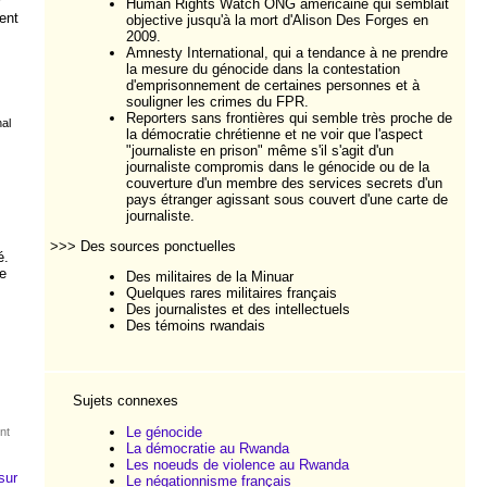
r
Human Rights Watch ONG américaine qui semblait
ent
objective jusqu'à la mort d'Alison Des Forges en
2009.
Amnesty International, qui a tendance à ne prendre
la mesure du génocide dans la contestation
d'emprisonnement de certaines personnes et à
souligner les crimes du FPR.
Reporters sans frontières qui semble très proche de
nal
la démocratie chrétienne et ne voir que l'aspect
"journaliste en prison" même s'il s'agit d'un
journaliste compromis dans le génocide ou de la
couverture d'un membre des services secrets d'un
pays étranger agissant sous couvert d'une carte de
journaliste.
>>> Des sources ponctuelles
é.
e
Des militaires de la Minuar
Quelques rares militaires français
Des journalistes et des intellectuels
Des témoins rwandais
Sujets connexes
Le génocide
nt
La démocratie au Rwanda
Les noeuds de violence au Rwanda
sur
Le négationnisme français