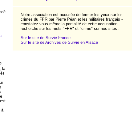
ndé
Notre association est accusée de fermer les yeux sur les
crimes du FPR par Pierre Péan et les militaires français -
constatez vous-même la partialité de cette accusation,
recherche sur les mots "FPR" et "crime" sur nos sites :
a
Sur le site de Survie France
Sur le site de Archives de Survie en Alsace
R
 la
iés
ui
s
a
te
 est
 à